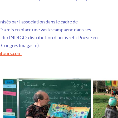
isés par l’association dans le cadre de
 a mis en place une vaste campagne dans ses
radio INDIGO, distribution d’un livret « Poésie en
s Congrès (magasin).
atours.com