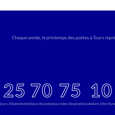
Chaque année, le printemps des poètes à Tours repré
25
70
75
10
jours d'événements
lieux de poésie
journées d'exposition
ateliers d'écritur