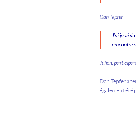
Dan Tepfer
J’ai joué d
rencontre p
Julien, participan
Dan Tepfer a te
également été p