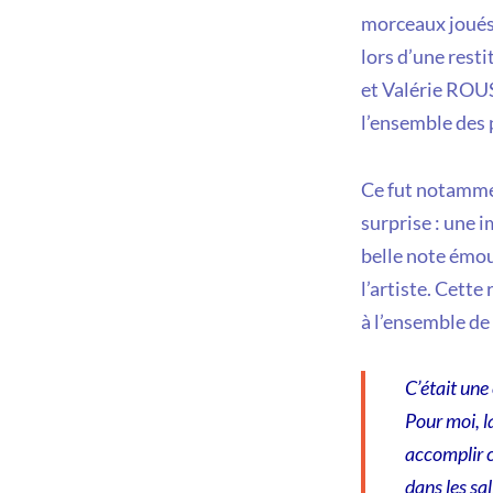
morceaux joués p
lors d’une rest
et Valérie ROUS
l’ensemble des p
Ce fut notamment
surprise : une 
belle note émouv
l’artiste. Cette
à l’ensemble de 
C’était une
Pour moi, l
accomplir c
dans les sa