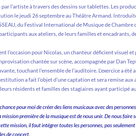
ar l’artiste à travers des dessins sur tablettes. Les produ
itution le jeudi 26 septembre au Théâtre Armand. Introdui
SEAU, du Festival International de Musique de Chambre de 
articipants aux ateliers, de leurs familles et encadrants, de
 l’occasion pour Nicolas, un chanteur déficient visuel et pa
improvisation chantée sur scène, accompagnée par Dan Tepfe
ante, touchant l’ensemble de l’auditoire. L’exercice a été ap
 restitution a fait l’objet d’une captation et sera remise aux
leurs résidents et familles des stagiaires ayant participé au
 chance pour moi de créer des liens musicaux avec des personnes 
a mission première de la musique est de nous unir. De nous faire
ette mission, il faut intégrer toutes les personnes, pas seulement
lles de concert.